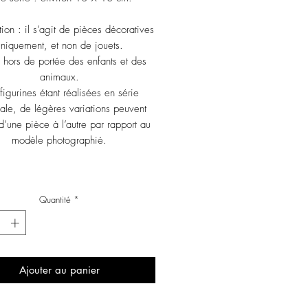
tion : il s’agit de pièces décoratives
niquement, et non de jouets.
r hors de portée des enfants et des
animaux.
figurines étant réalisées en série
nale, de légères variations peuvent
 d’une pièce à l’autre par rapport au
modèle photographié.
Quantité
*
Ajouter au panier