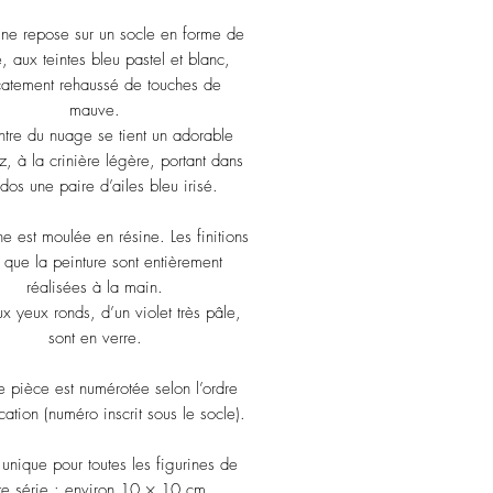
rine repose sur un socle en forme de
 aux teintes bleu pastel et blanc,
catement rehaussé de touches de
mauve.
tre du nuage se tient un adorable
tz, à la crinière légère, portant dans
dos une paire d’ailes bleu irisé.
ne est moulée en résine. Les finitions
i que la peinture sont entièrement
réalisées à la main.
x yeux ronds, d’un violet très pâle,
sont en verre.
 pièce est numérotée selon l’ordre
cation (numéro inscrit sous le socle).
unique pour toutes les figurines de
te série : environ 10 × 10 cm.