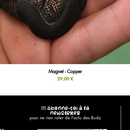
Magnet - Copper
Aperçu rapide
Prix
29,00 €
💌 Abonne-toi à la
newsletter
pour ne rien rater de l'actu des Budz