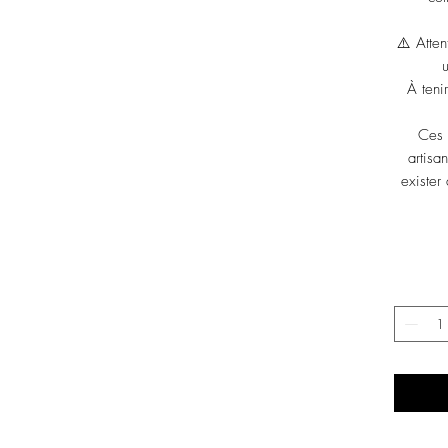
⚠️ Atten
u
À teni
Ces 
artisa
exister