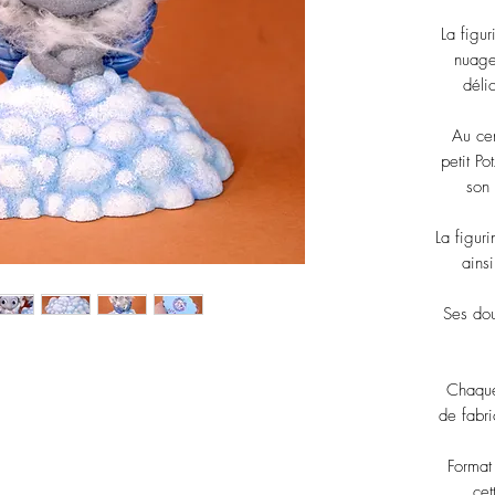
La figu
nuage,
déli
Au cen
petit Po
son 
La figuri
ains
Ses dou
Chaque
de fabri
Format 
cet