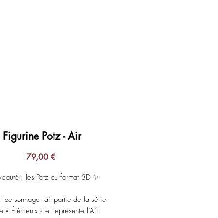
Login
Figurine Potz - Air
Prix
79,00 €
eauté : les Potz au format 3D ✨
t personnage fait partie de la série
ée « Éléments » et représente l’Air.