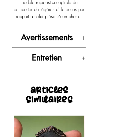
modèle reçu est suceptible de
comporter de légères différences par
rapport à celui présenté en photo.
Avertissements
Tenir hors de portée des enfants et
Entretien
des animaux.
Nettoyer avec un chiffon sec.
articles
similaires