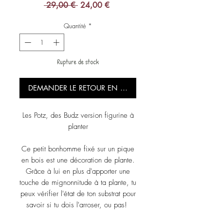
Prix
Prix
 29,00 € 
24,00 €
original
promotionnel
Quantité
*
Rupture de stock
DEMANDER LE RETOUR EN STOCK
Les Potz, des Budz version figurine à
planter
Ce petit bonhomme fixé sur un pique
en bois est une décoration de plante.
Grâce à lui en plus d'apporter une
touche de mignonnitude à ta plante, tu
peux vérifier l'état de ton substrat pour
savoir si tu dois l'arroser, ou pas!