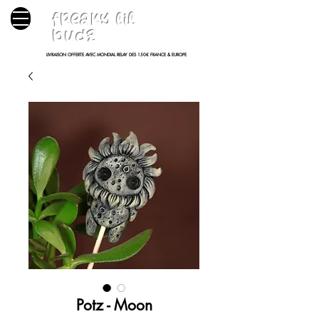
freaky lil
budz
LIVRAISON OFFERTE AVEC MONDIAL RELAY DES 150€ FRANCE & EUROPE
Potz - Moon