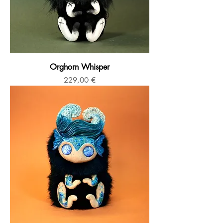
Orghorn Whisper
Prix
229,00 €