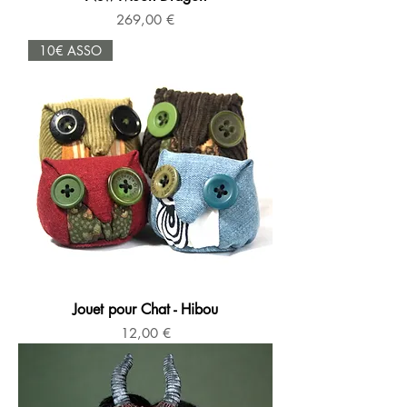
Prix
269,00 €
10€ ASSO
Jouet pour Chat - Hibou
Prix
12,00 €