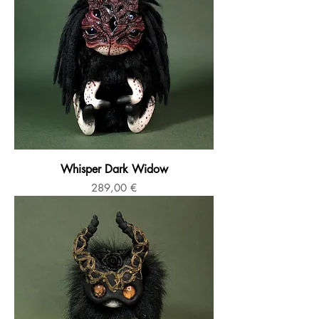
Whisper Dark Widow
Prix
289,00 €