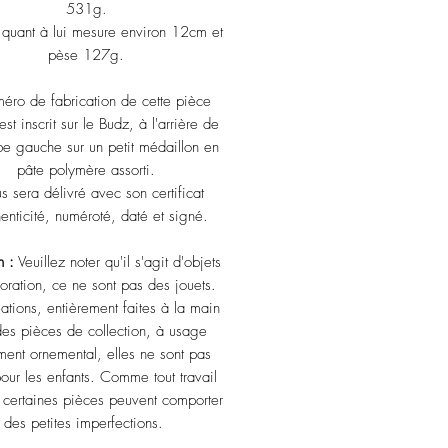
531g.
 quant à lui mesure environ 12cm et
pèse 127g.
éro de fabrication de cette pièce
st inscrit sur le Budz, à l'arrière de
e gauche sur un petit médaillon en
pâte polymère assorti.
us sera délivré avec son certificat
henticité, numéroté, daté et signé.
n :
Veuillez noter qu'il s'agit d'objets
oration, ce ne sont pas des jouets.
ations, entièrement faites à la main
des pièces de collection, à usage
ement ornemental, elles ne sont pas
pour les enfants. Comme tout travail
 certaines pièces peuvent comporter
des petites imperfections.