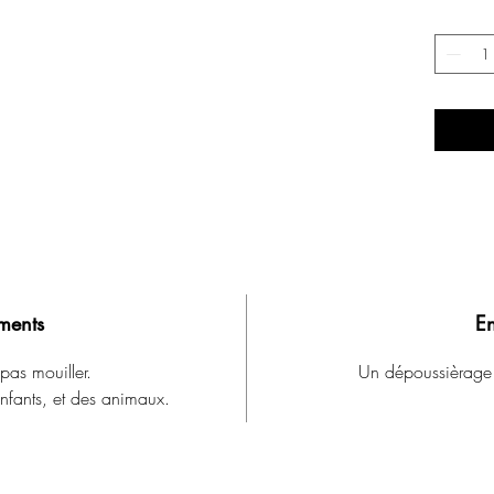
ments
En
pas mouiller.
Un dépoussièrage
enfants, et des animaux.