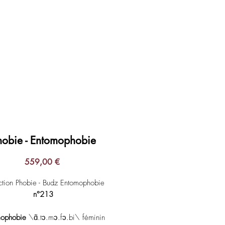
Login
hobie - Entomophobie
Prix
559,00 €
ction Phobie - Budz Entomophobie
n°213
mophobie
\ɑ̃.tɔ.mɔ.fɔ.bi\ féminin