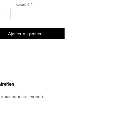
Quantité
*
Ajouter au panier
tretien
 doux est recommandé.