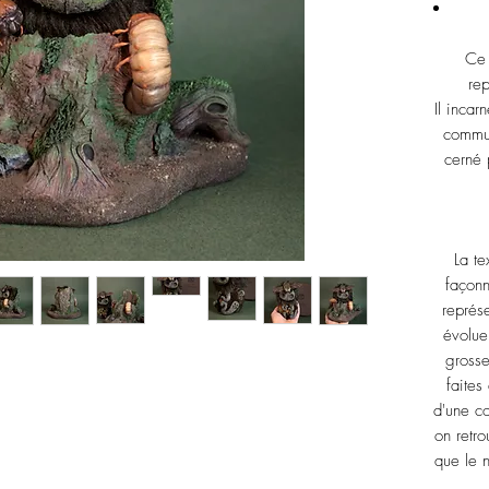
Ce 
rep
Il inca
commun
cerné 
La te
façonn
représ
évolue
grosse
faites
d'une co
on retro
que le 