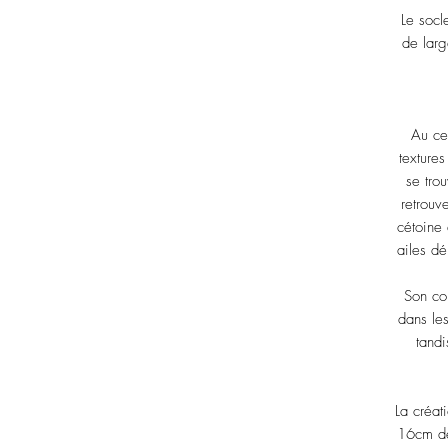
Le soc
de larg
Au ce
textures
se tro
retrouv
cétoine 
ailes d
Son cor
dans les
tandi
La créat
16cm de