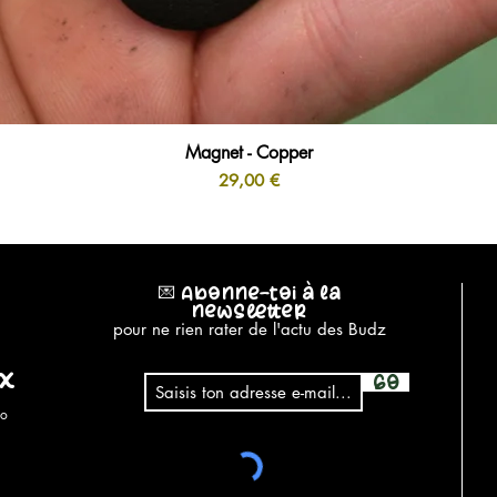
Magnet - Copper
Aperçu rapide
Prix
29,00 €
💌 Abonne-toi à la
newsletter
pour ne rien rater de l'actu des Budz
ux
GO
éo