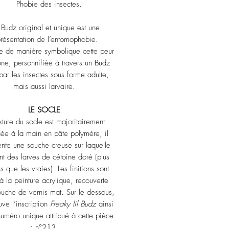
Phobie des insectes.
Budz original et unique est une
résentation de l’entomophobie.
rne de manière symbolique cette peur
e, personnifiée à travers un Budz
par les insectes sous forme adulte,
mais aussi larvaire.
LE SOCLE
xture du socle est majoritairement
ée à la main en pâte polymère, il
ente une souche creuse sur laquelle
nt des larves de cétoine doré (plus
s que les vraies). Les finitions sont
 à la peinture acrylique, recouverte
uche de vernis mat. Sur le dessous,
uve l’inscription
Freaky lil Budz
ainsi
numéro unique attribué à cette pièce
: n°213.