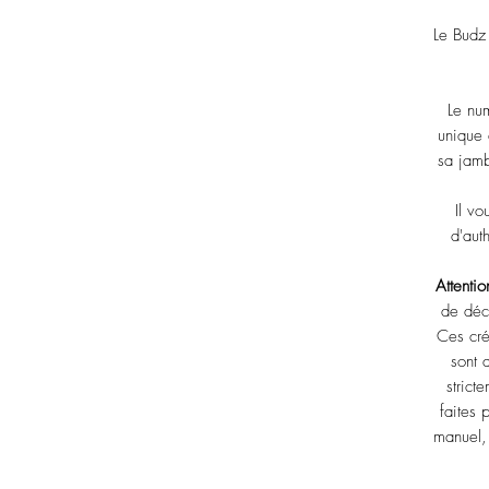
Le Budz
Le num
unique e
sa jamb
Il vo
d'aut
Attentio
de déc
Ces cré
sont 
strict
faites 
manuel,