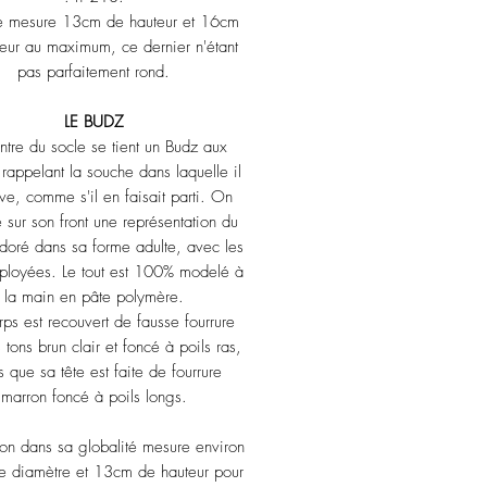
le mesure 13cm de hauteur et 16cm
eur au maximum, ce dernier n'étant
pas parfaitement rond.
LE BUDZ
ntre du socle se tient un Budz aux
 rappelant la souche dans laquelle il
uve, comme s'il en faisait parti. On
e sur son front une représentation du
doré dans sa forme adulte, avec les
éployées. Le tout est 100% modelé à
la main en pâte polymère.
ps est recouvert de fausse fourrure
 tons brun clair et foncé à poils ras,
s que sa tête est faite de fourrure
marron foncé à poils longs.
ion dans sa globalité mesure environ
 diamètre et 13cm de hauteur pour