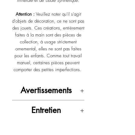
minérale
et de
ouate synthétique.
Attention :
Veuillez noter qu'il s'agit
d'objets de décoration, ce ne sont pas
des jouets. Ces créations, entièrement
faites à la main sont des pièces de
collection, à usage strictement
ornemental, elles ne sont pas faites
pour les enfants. Comme tout travail
manuel, certaines pièces peuvent
comporter des petites imperfections.
Avertissements
Ne pas laver, ne pas mouiller.
Entretien
Tenir hors de la portée des enfants,
et des animaux.
Un dépoussièrage doux est
recommandé.