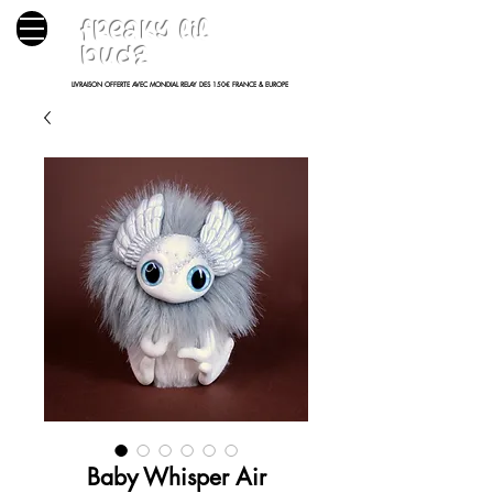
freaky lil
budz
LIVRAISON OFFERTE AVEC MONDIAL RELAY DES 150€ FRANCE & EUROPE
Baby Whisper Air