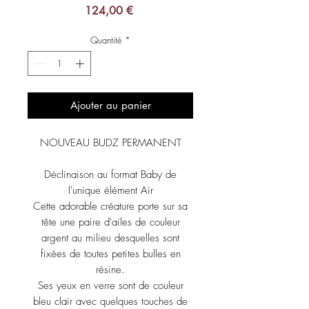
Prix
124,00 €
Quantité
*
Ajouter au panier
NOUVEAU BUDZ PERMANENT
Déclinaison au format Baby de
l'unique élément Air
Cette adorable créature porte sur sa
tête une paire d'ailes de couleur
argent au milieu desquelles sont
fixées de toutes petites bulles en
résine.
Ses yeux en verre sont de couleur
bleu clair avec quelques touches de