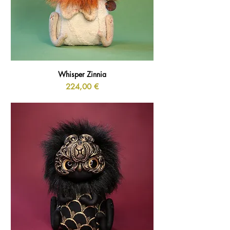
Whisper Zinnia
Prix
224,00 €