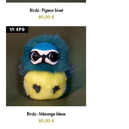
Birdz - Pigeon biset
Prix
89,00 €
5% LPO
Birdz - Mésange bleue
Prix
89,00 €