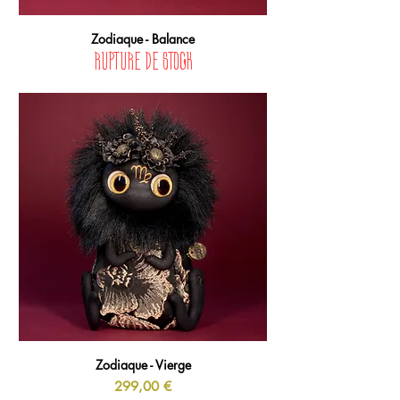
Zodiaque - Balance
Rupture de stock
Zodiaque - Vierge
Prix
299,00 €