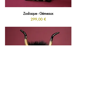
Zodiaque - Gémeaux
Prix
299,00 €
Zodiaque - Taureau
Prix
299,00 €