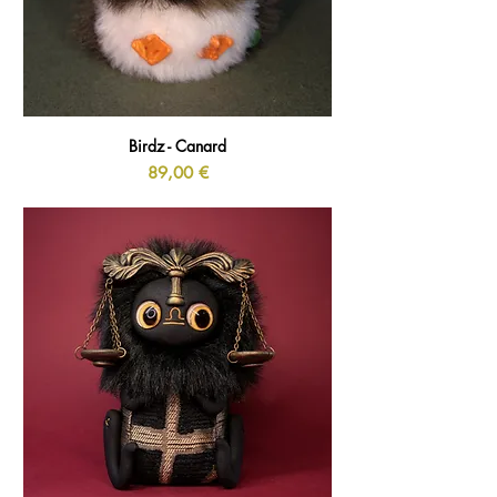
Birdz - Canard
Prix
89,00 €