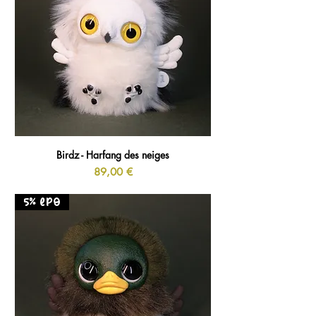
Birdz - Harfang des neiges
Prix
89,00 €
5% LPO