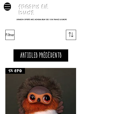
freaky lil
budz
LIVRAISON OFFERTE AVEC MONDIAL RELAY DES 150€ FRANCE & EUROPE
Filtrer
Articles précédents
5% LPO